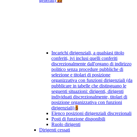
generali)
10
Incarichi dirigenziali, a qualsiasi titolo
conferiti, ivi inclusi quelli conferiti
discrezionalmente dall'organo di indirizzo
politico senza procedure pubbliche di
selezione e titolari di posizione
organizzativa con funzioni dirigenziali (da
pubblicare in tabelle che distinguano le
seguenti situazioni: dirigenti, dirigenti
individuati discrezionalmente, titolari di
posizione organizzativa con funzioni
dirigenziali)
6
Elenco posizioni dirigenziali discrezionali
Posti di funzione disponibili
Ruolo dirigenti
Dirigenti cessati