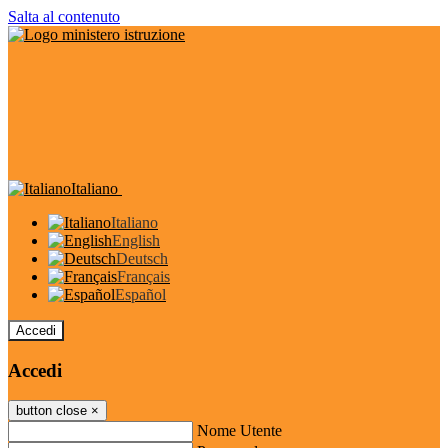
Salta al contenuto
Italiano
Italiano
English
Deutsch
Français
Español
Accedi
Accedi
button close
×
Nome Utente